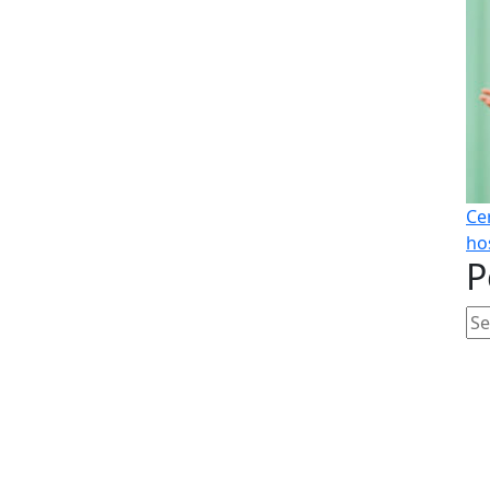
Ce
hos
P