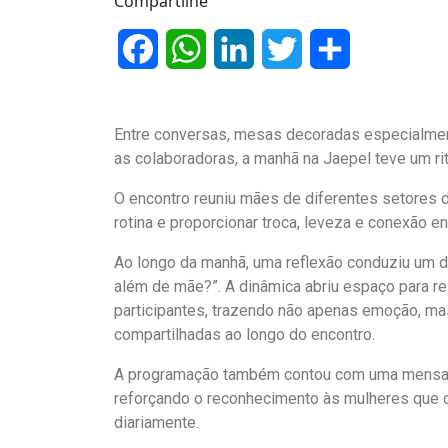
Compartilhe
Facebook
WhatsApp
LinkedIn
Twitter
Share
Entre conversas, mesas decoradas especialment
as colaboradoras, a manhã na Jaepel teve um 
O encontro reuniu mães de diferentes setore
rotina e proporcionar troca, leveza e conexão e
Ao longo da manhã, uma reflexão conduziu um
além de mãe?”. A dinâmica abriu espaço para rel
participantes, trazendo não apenas emoção, m
compartilhadas ao longo do encontro.
A programação também contou com uma mensage
reforçando o reconhecimento às mulheres que co
diariamente.