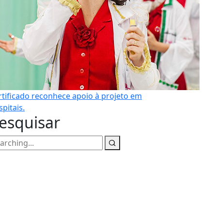
rtificado reconhece apoio à projeto em
pitais.
esquisar