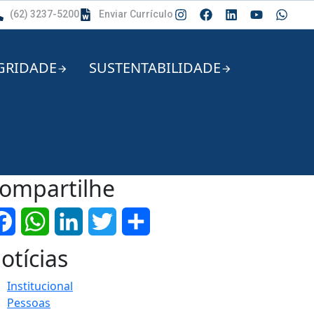
(62) 3237-5200
Enviar Currículo
GRIDADE
SUSTENTABILIDADE
ompartilhe
Facebook
WhatsApp
LinkedIn
Twitter
Share
otícias
Institucional
Pessoas