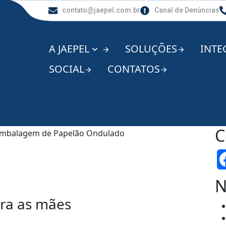
contato@jaepel.com.br
Canal de Denúncias
A JAEPEL
SOLUÇÕES
INTE
SOCIAL
CONTATOS
C
N
ra as mães