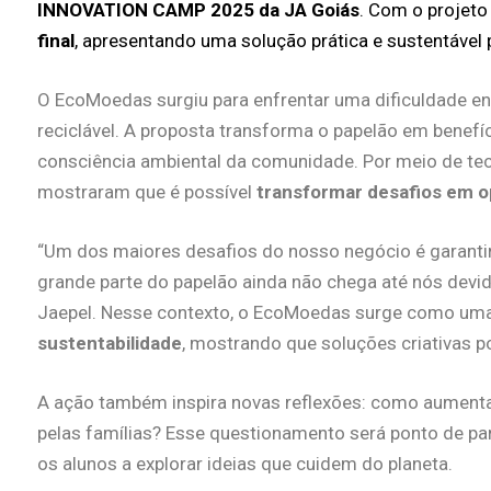
INNOVATION CAMP 2025 da JA Goiás
. Com o projet
final
, apresentando uma solução prática e sustentável 
O EcoMoedas surgiu para enfrentar uma dificuldade e
reciclável. A proposta transforma o papelão em benefíc
consciência ambiental da comunidade. Por meio de tecn
mostraram que é possível
transformar desafios em o
“Um dos maiores desafios do nosso negócio é garantir a
grande parte do papelão ainda não chega até nós devido
Jaepel. Nesse contexto, o EcoMoedas surge como uma 
sustentabilidade
, mostrando que soluções criativas p
A ação também inspira novas reflexões: como aumentar
pelas famílias? Esse questionamento será ponto de part
os alunos a explorar ideias que cuidem do planeta.