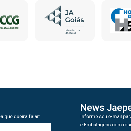
News Jaepe
a que queira falar:
Informe seu e-mail par
e Embalagens com mui