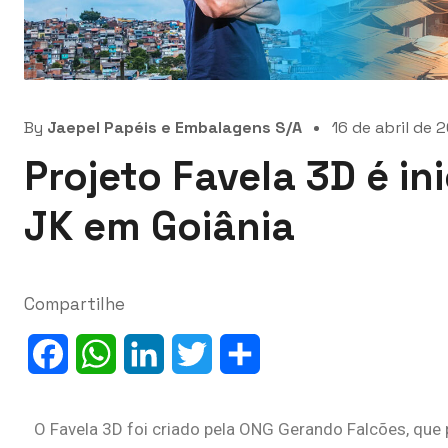
By
Jaepel Papéis e Embalagens S/A
16 de abril de 
Projeto Favela 3D é in
JK em Goiânia
Compartilhe
Facebook
WhatsApp
LinkedIn
Twitter
Share
O Favela 3D foi criado pela ONG Gerando Falcões, que