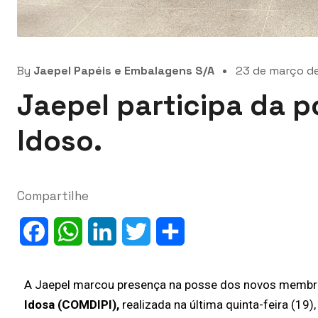
By
Jaepel Papéis e Embalagens S/A
23 de março d
Jaepel participa da 
Idoso.
Compartilhe
Facebook
WhatsApp
LinkedIn
Twitter
Share
A Jaepel marcou presença na posse dos novos memb
Idosa (COMDIPI),
realizada na última quinta-feira (19